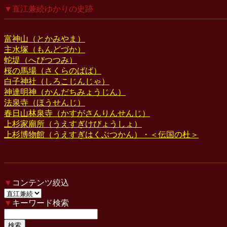
▼直江兼続ゆかりの史跡
富神山（とかみやま）
主水塚（もんどづか）
蛇堤（へびつつみ）
桜の馬場（さくらのばば）
白子神社（しろこじんじゃ）
神達明神（かんだちみょうじん）
法泉寺（ほうせんじ）
春日山林泉寺（かすがさんりんせんじ）
上杉家廟所（うえすぎけびょうしょ）
上杉博物館（うえすぎはくぶつかん）・＜伝国の杜＞
▼
コンテンツ絞込
▼
キーワード検索