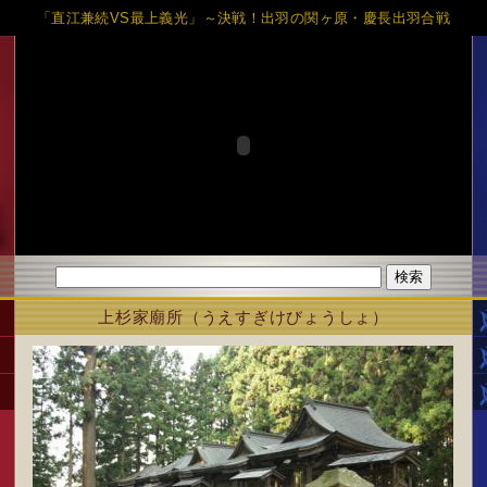
「直江兼続VS最上義光」～決戦！出羽の関ヶ原・慶長出羽合戦
上杉家廟所（うえすぎけびょうしょ）