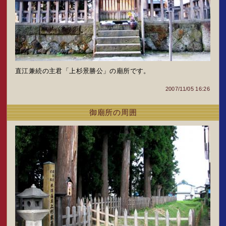
直江兼続の主君「上杉景勝公」の廟所です。
2007/11/05 16:26
御廟所の周囲