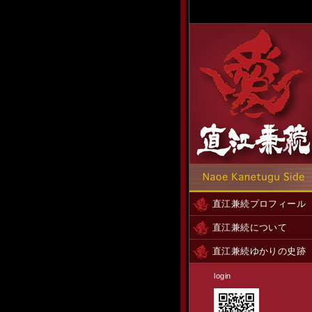
直江兼続プロフィール
直江兼続について
直江兼続ゆかりの史跡
login