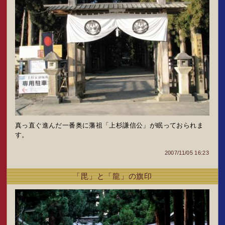
真っ直ぐ進んだ一番奥に藩祖「上杉謙信公」が眠っておられま
す。
2007/11/05 16:23
「毘」と「龍」の旗印