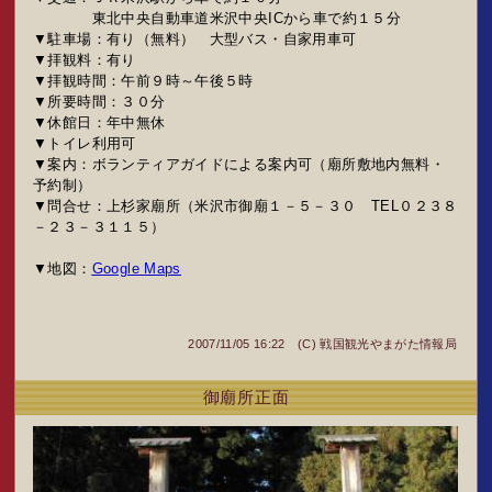
東北中央自動車道米沢中央ICから車で約１５分
▼駐車場：有り（無料） 大型バス・自家用車可
▼拝観料：有り
▼拝観時間：午前９時～午後５時
▼所要時間：３０分
▼休館日：年中無休
▼トイレ利用可
▼案内：ボランティアガイドによる案内可（廟所敷地内無料・
予約制）
▼問合せ：上杉家廟所（米沢市御廟１－５－３０ TEL０２３８
－２３－３１１５）
▼地図：
Google Maps
2007/11/05 16:22 (C)
戦国観光やまがた情報局
御廟所正面