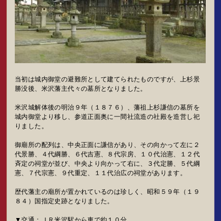
当初は城内御堂の避難所として建てられたものですが、上杉景
勝没後、米沢藩主代々の墓所となりました。
米沢城解体後の明治９年（１８７６）、藩祖上杉謙信の墓所を
城内御堂より移し、参道正面奥に一間社流造の社殿を造営し祀
りました。
御廟所の配列は、中央正面に謙信があり、その向かって左に２
代景勝、４代綱勝、６代吉憲、８代宗房、１０代治憲、１２代
斉定の祠堂が並び、中央より向かって右に、３代定勝、５代綱
憲、７代宗憲、９代重定、１１代治広の祠堂があります。
歴代藩主の廟所が置かれているのは珍しく、昭和５９年（１９
８４）国指定史跡となりました。
▼交通：ＪＲ米沢駅から車で約１０分