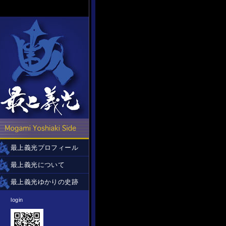
最上義光プロフィール
最上義光について
最上義光ゆかりの史跡
login