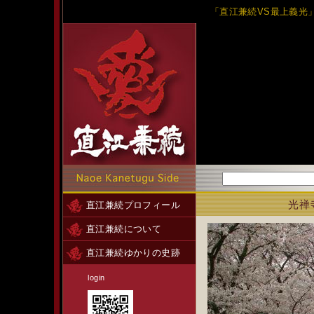
「直江兼続VS最上義光
光禅
直江兼続プロフィール
直江兼続について
直江兼続ゆかりの史跡
login